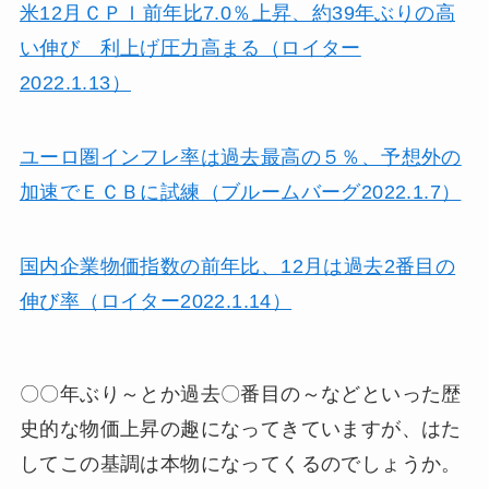
米12月ＣＰＩ前年比7.0％上昇、約39年ぶりの高
い伸び 利上げ圧力高まる（ロイター
2022.1.13）
ユーロ圏インフレ率は過去最高の５％、予想外の
加速でＥＣＢに試練（ブルームバーグ2022.1.7）
国内企業物価指数の前年比、12月は過去2番目の
伸び率（ロイター2022.1.14）
〇〇年ぶり～とか過去〇番目の～などといった歴
史的な物価上昇の趣になってきていますが、はた
してこの基調は本物になってくるのでしょうか。